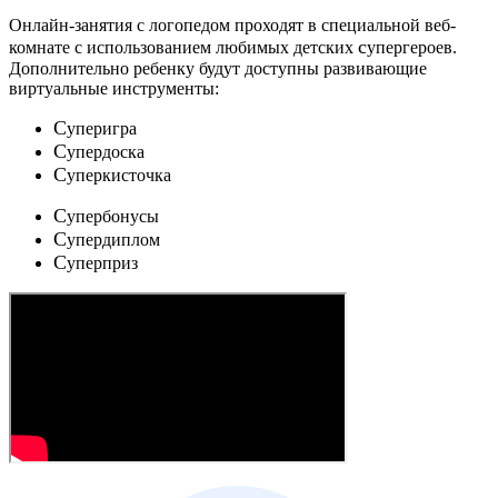
Онлайн-занятия с логопедом проходят в специальной веб-
c
комнате с использованием любимых детских
упергероев.
Дополнительно ребенку будут доступны развивающие
виртуальные инструменты:
C
уперигра
C
упердоска
C
уперкисточка
C
упербонусы
C
упердиплом
C
уперприз