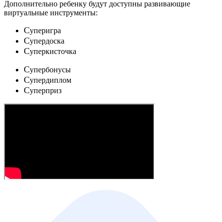
Дополнительно ребенку будут доступны развивающие
виртуальные инструменты:
C
уперигра
C
упердоска
C
уперкисточка
C
упербонусы
C
упердиплом
C
уперприз