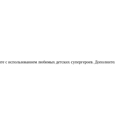
c
нате с использованием любимых детских
упергероев. Дополните