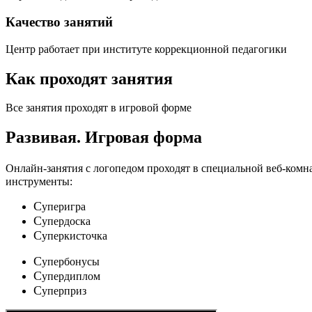
Качество занятий
Центр работает при институте коррекционной педагогики
Как проходят занятия
Все занятия проходят в игровой форме
Развивая.
Игровая форма
Онлайн-занятия с логопедом проходят в специальной веб-ком
инструменты:
C
уперигра
C
упердоска
C
уперкисточка
C
упербонусы
C
упердиплом
C
уперприз