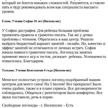
который не боится никаких сложностей. Разумеется, я ставлю
пять и буду рекомендовать всем как специалиста высшего
уровня.
Елена. Ученик София 10 лет (Нилополис)
У Софии дисграфия. Для ребенка большая проблема
применять правила и грамотно писать. Так же у дочки
проблемы с чтением. Обратились в ваш центр. Решили
выбрать бюджетный вариант занятий - онлайн. Но, качество и
эффект занятий не отличаются от личных встреч. София
начала намного грамотнее писать. Логопед на занятих
применят много игр и тестов, увлекает ребенка. Успеваемость
повысилась. Благодарим.
Татьяна. Ученик Константин 4 года (Нилополис)
Меня все полностью устроил логопед подобранный вашим
центром для моего сына! На 5 баллов! Все прекрасно! Было
очень удобно, также и в плане сервиса. Все договоренности
соблюдались. Общаться с репетитором было комфортно. Все
звуки поставили, речь в норме.
Свободные логопеды - г. Нилополис -
Есть