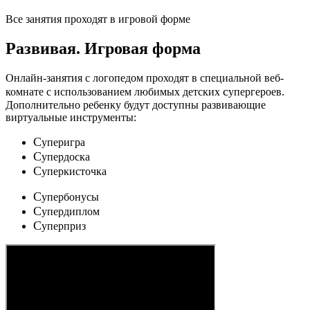
Все занятия проходят в игровой форме
Развивая.
Игровая форма
Онлайн-занятия с логопедом проходят в специальной веб-
c
комнате с использованием любимых детских
упергероев.
Дополнительно ребенку будут доступны развивающие
виртуальные инструменты:
C
уперигра
C
упердоска
C
уперкисточка
C
упербонусы
C
упердиплом
C
уперприз