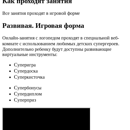
Как проходят занятия
Все занятия проходят в игровой форме
Развивая.
Игровая форма
Онлайн-занятия с логопедом проходят в специальной веб-
c
комнате с использованием любимых детских
упергероев.
Дополнительно ребенку будут доступны развивающие
виртуальные инструменты:
C
уперигра
C
упердоска
C
уперкисточка
C
упербонусы
C
упердиплом
C
уперприз