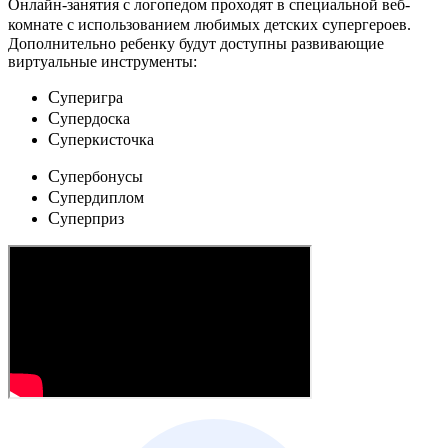
Онлайн-занятия с логопедом проходят в специальной веб-
c
комнате с использованием любимых детских
упергероев.
Дополнительно ребенку будут доступны развивающие
виртуальные инструменты:
C
уперигра
C
упердоска
C
уперкисточка
C
упербонусы
C
упердиплом
C
уперприз