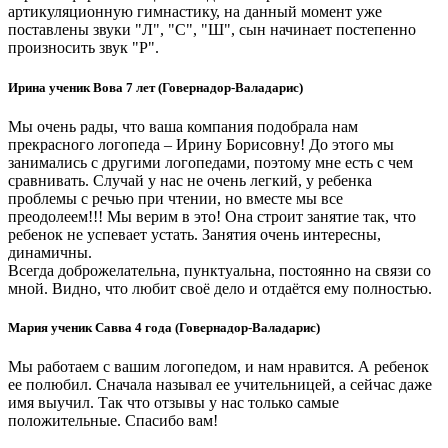
артикуляционную гимнастику, на данный момент уже
поставлены звуки "Л", "С", "Ш", сын начинает постепенно
произносить звук "Р".
Ирина ученик Вова 7 лет (Говернадор-Валадарис)
Мы очень рады, что ваша компания подобрала нам
прекрасного логопеда – Ирину Борисовну! До этого мы
занимались с другими логопедами, поэтому мне есть с чем
сравнивать. Случай у нас не очень легкий, у ребенка
проблемы с речью при чтении, но вместе мы все
преодолеем!!! Мы верим в это! Она строит занятие так, что
ребенок не успевает устать. Занятия очень интересны,
динамичны.
Всегда доброжелательна, пунктуальна, постоянно на связи со
мной. Видно, что любит своё дело и отдаётся ему полностью.
Мария ученик Савва 4 года (Говернадор-Валадарис)
Мы работаем с вашим логопедом, и нам нравится. А ребенок
ее полюбил. Сначала называл ее учительницей, а сейчас даже
имя выучил. Так что отзывы у нас только самые
положительные. Спасибо вам!