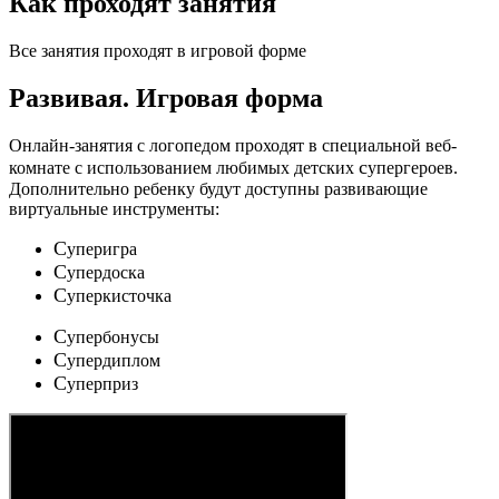
Как проходят занятия
Все занятия проходят в игровой форме
Развивая.
Игровая форма
Онлайн-занятия с логопедом проходят в специальной веб-
c
комнате с использованием любимых детских
упергероев.
Дополнительно ребенку будут доступны развивающие
виртуальные инструменты:
C
уперигра
C
упердоска
C
уперкисточка
C
упербонусы
C
упердиплом
C
уперприз