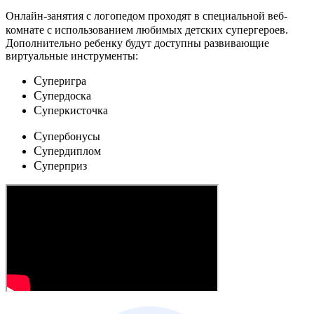
Онлайн-занятия с логопедом проходят в специальной веб-
c
комнате с использованием любимых детских
упергероев.
Дополнительно ребенку будут доступны развивающие
виртуальные инструменты:
C
уперигра
C
упердоска
C
уперкисточка
C
упербонусы
C
упердиплом
C
уперприз