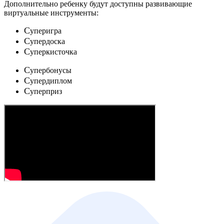
Дополнительно ребенку будут доступны развивающие
виртуальные инструменты:
C
уперигра
C
упердоска
C
уперкисточка
C
упербонусы
C
упердиплом
C
уперприз