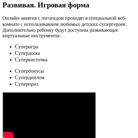
Развивая.
Игровая форма
Онлайн-занятия с логопедом проходят в специальной веб-
c
комнате с использованием любимых детских
упергероев.
Дополнительно ребенку будут доступны развивающие
виртуальные инструменты:
C
уперигра
C
упердоска
C
уперкисточка
C
упербонусы
C
упердиплом
C
уперприз