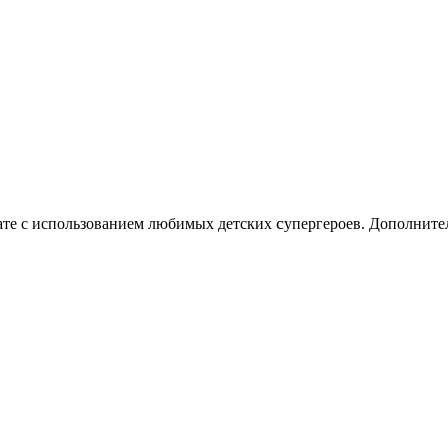
c
нате с использованием любимых детских
упергероев. Дополните