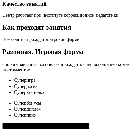
Качество занятий
Центр работает при институте коррекционной педагогики
Как проходят занятия
Все занятия проходят в игровой форме
Развивая.
Игровая форма
Онлайн-занятия с логопедом проходят в специальной веб-ком
инструменты:
C
уперигра
C
упердоска
C
уперкисточка
C
упербонусы
C
упердиплом
C
уперприз