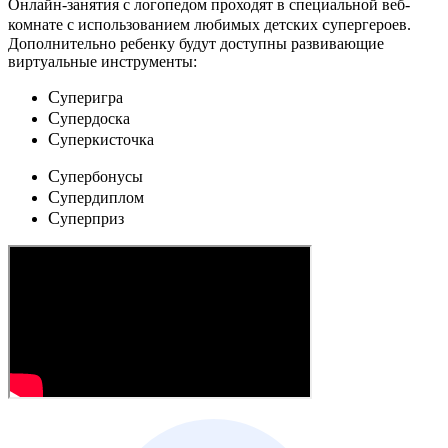
Онлайн-занятия с логопедом проходят в специальной веб-
c
комнате с использованием любимых детских
упергероев.
Дополнительно ребенку будут доступны развивающие
виртуальные инструменты:
C
уперигра
C
упердоска
C
уперкисточка
C
упербонусы
C
упердиплом
C
уперприз