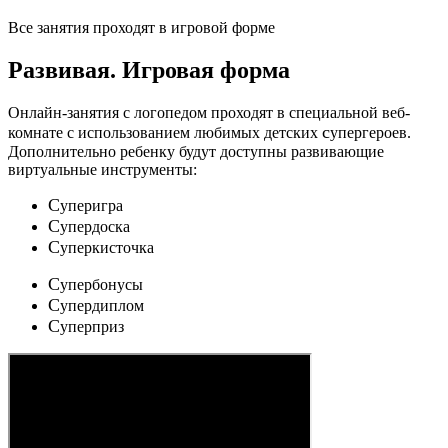
Все занятия проходят в игровой форме
Развивая.
Игровая форма
Онлайн-занятия с логопедом проходят в специальной веб-
c
комнате с использованием любимых детских
упергероев.
Дополнительно ребенку будут доступны развивающие
виртуальные инструменты:
C
уперигра
C
упердоска
C
уперкисточка
C
упербонусы
C
упердиплом
C
уперприз