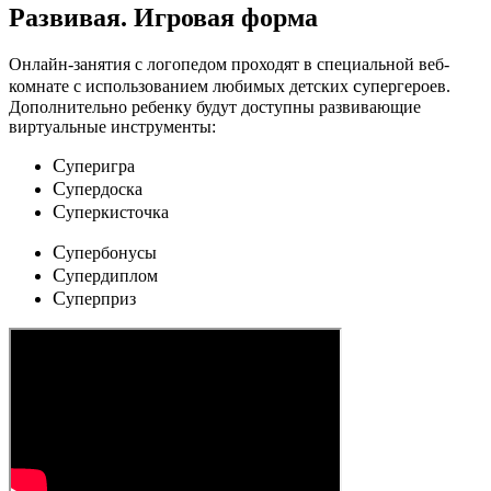
Развивая.
Игровая форма
Онлайн-занятия с логопедом проходят в специальной веб-
c
комнате с использованием любимых детских
упергероев.
Дополнительно ребенку будут доступны развивающие
виртуальные инструменты:
C
уперигра
C
упердоска
C
уперкисточка
C
упербонусы
C
упердиплом
C
уперприз