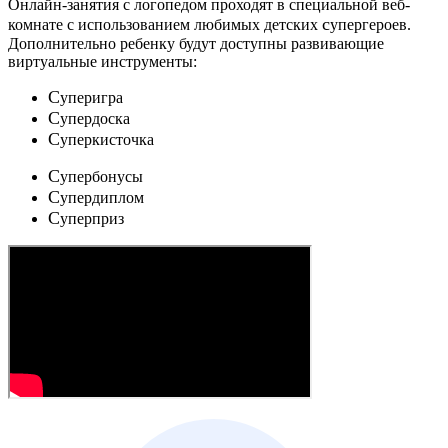
Онлайн-занятия с логопедом проходят в специальной веб-
c
комнате с использованием любимых детских
упергероев.
Дополнительно ребенку будут доступны развивающие
виртуальные инструменты:
C
уперигра
C
упердоска
C
уперкисточка
C
упербонусы
C
упердиплом
C
уперприз