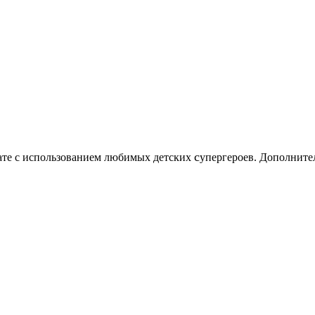
c
нате с использованием любимых детских
упергероев. Дополните