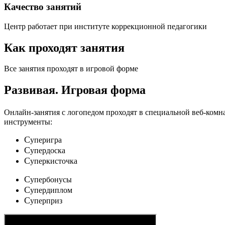
Качество занятий
Центр работает при институте коррекционной педагогики
Как проходят занятия
Все занятия проходят в игровой форме
Развивая.
Игровая форма
Онлайн-занятия с логопедом проходят в специальной веб-ком
инструменты:
C
уперигра
C
упердоска
C
уперкисточка
C
упербонусы
C
упердиплом
C
уперприз