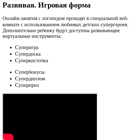
Развивая.
Игровая форма
Онлайн-занятия с логопедом проходят в специальной веб-
c
комнате с использованием любимых детских
упергероев.
Дополнительно ребенку будут доступны развивающие
виртуальные инструменты:
C
уперигра
C
упердоска
C
уперкисточка
C
упербонусы
C
упердиплом
C
уперприз