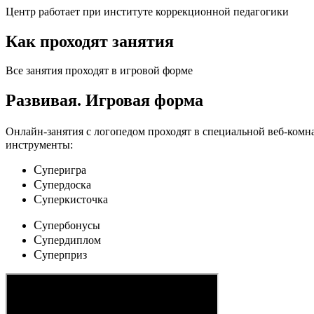
Центр работает при институте коррекционной педагогики
Как проходят занятия
Все занятия проходят в игровой форме
Развивая.
Игровая форма
Онлайн-занятия с логопедом проходят в специальной веб-ком
инструменты:
C
уперигра
C
упердоска
C
уперкисточка
C
упербонусы
C
упердиплом
C
уперприз