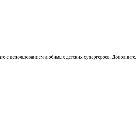
c
нате с использованием любимых детских
упергероев. Дополните